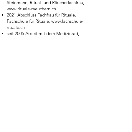
Steinmann, Ritual- und Räucherfachfrau,
www.rituale-raeuchern.ch
2021 Abschluss Fachfrau für Rituale,
Fachschule für Rituale,
www.fachschule-
rituale.ch
seit 2005 Arbeit mit dem Medizinrad,
Jahreszeitenrituale, Räuchern bei Renata
Eigenheer, Psychoanalytikerin C.G. Jung,
Sursee
2001 Abschluss als Heilpraktikerin mit
Schwerpunkt Shiatsu, Heilpraktiker Schule
Luzern
1999 Abschluss Lehrerin für Tai Ji und Qi
Gong, Living Tao Institut, Basel,
www.livingtao.com
1984 Diplom Primarlehrerin, Kantonales
Seminar Luzern
1981 Matura, Kantonschule Alpenquai,
Luzern
Bildungsaufenthalte, Reisen